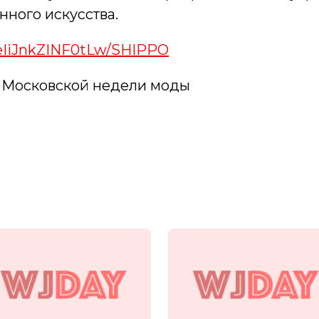
ного искусства.
d/eIiJnkZINF0tLw/SHIPPO
а Московской недели моды