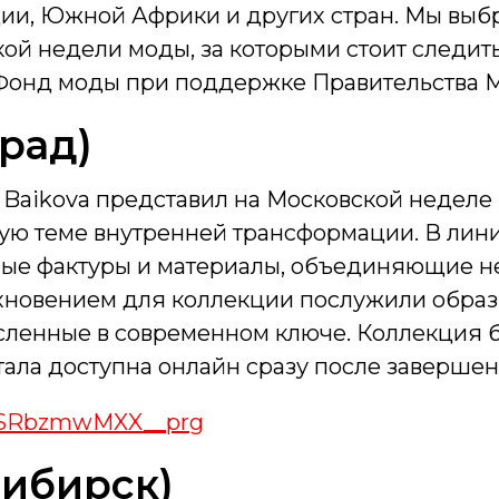
рции, Южной Африки и других стран. Мы вы
й недели моды, за которыми стоит следить
Фонд моды при поддержке Правительства М
град)
Baikova представил на Московской недел
ую теме внутренней трансформации. В лин
ые фактуры и материалы, объединяющие неж
хновением для коллекции послужили образы
сленные в современном ключе. Коллекция 
тала доступна онлайн сразу после заверше
/d/SRbzmwMXX__prg
сибирск)