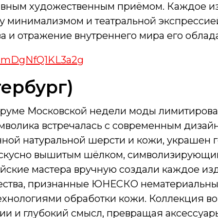
главным художественным приёмом. Каждое и
у минимализмом и театральной экспрессией
тва и отражение внутреннего мира его обла
/d/tmDgNfQ1KL3a2g
тербург)
уруме Московской недели моды лимитиров
имволика встречалась с современным дизай
нной натуральной шерсти и кожи, украшен 
 искусно вышитым шёлком, символизирующи
ийские мастера вручную создали каждое из
чества, признанные ЮНЕСКО нематериальны
ехнологиями обработки кожи. Коллекция в
ии и глубокий смысл, превращая аксессуар