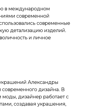
ию в международном
яниями современной
использовались современные
окую детализацию изделий.
воличность и личное
а украшений Александры
и современного дизайна. В
 моды, дизайнер работает с
ами, создавая украшения,