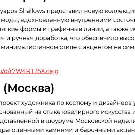
уаров Shallows представил новую коллекц
 моды, вдохновленную внутренними состо
мягкие формы и графичные линии, а также 
я и ручная доработка, что обеспечило выс
 минималистичном стиле с акцентом на сим
.ru/d/r7W4RT35XzIajg
 (Москва)
й проект художника по костюму и дизайнер
снованный на стыке ювелирного искусства 
едставленной в шоуруме Московской недели
рагоценными камнями и барочными акцент