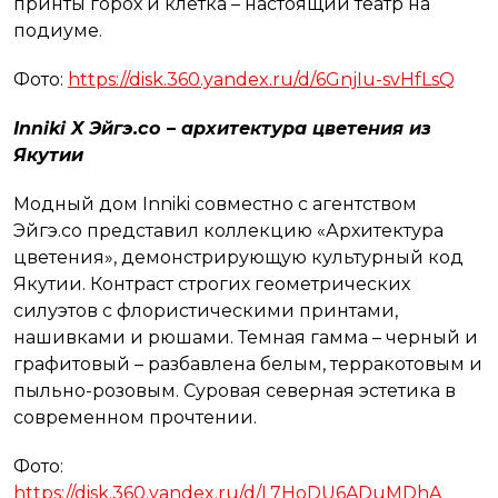
принты горох и клетка – настоящий театр на
подиуме.
Фото:
https://disk.360.yandex.ru/d/6GnjIu-svHfLsQ
Inniki X Эйгэ.со – архитектура цветения из
Якутии
Модный дом Inniki совместно с агентством
Эйгэ.со представил коллекцию «Архитектура
цветения», демонстрирующую культурный код
Якутии. Контраст строгих геометрических
силуэтов с флористическими принтами,
нашивками и рюшами. Темная гамма – черный и
графитовый – разбавлена белым, терракотовым и
пыльно-розовым. Суровая северная эстетика в
современном прочтении.
Фото:
https://disk.360.yandex.ru/d/L7HoDU6ADuMDhA