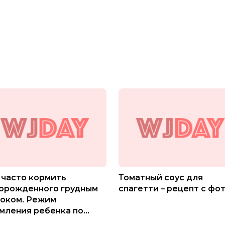
 часто кормить
Томатный соус для
орожденного грудным
спагетти – рецепт с фо
оком. Режим
мления ребенка по
яцам смесью