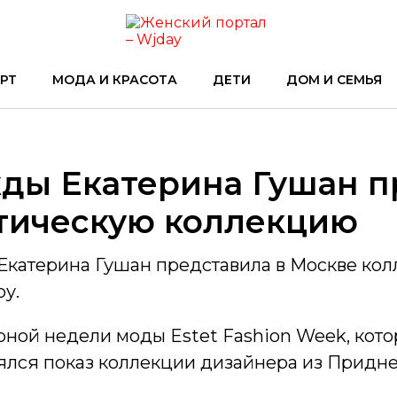
РТ
МОДА И КРАСОТА
ДЕТИ
ДОМ И СЕМЬЯ
ды Екатерина Гушан п
тическую коллекцию
Екатерина Гушан представила в Москве ко
ру.
рной недели моды Estet Fashion Week, кото
тоялся показ коллекции дизайнера из Придн