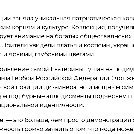
иции заняла уникальная патриотическая ко
ким корням и культуре. Коллекция, получи
ирует внимание на богатых общеславянских
. Зрители увидели платья и костюмы, укр
и яркими, глубокими цветами.
оявление самой Екатерины Гушан на подиум
ым Гербом Российской Федерации. Этот жес
кой позиции дизайнера, но и мощным сим
ра под бурные аплодисменты подчеркнул 
ациональной идентичности.
ве, — это больше, чем просто демонстрация
жность громко заявить о том, что мода мож