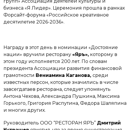
групп» Ассоциация деятелей культуры и
бизнеса «Я Лидер». Церемония прошла в рамках
Форсайт-форума «Российское креативное
десятилетие 2026-2036».
Награду в этот день в номинации «Достояние
нации» вручили ресторану
«Яръ»,
которому в
этом году исполняется 200 лет. По словам
президента Ассоциации развития финансовой
грамотности
Вениамина Каганова,
среди
известных персон, которые значились в числе
завсегдатаев ресторана, следует упомянуть
Антона Чехова, Александра Пушкина, Максима
Горького, Григория Распутина, Федора Шаляпина
и многих других.
Руководитель ООО “РЕСТОРАН ЯРЪ”
Дмитрий
Кутрашев
отметил, что за время существования