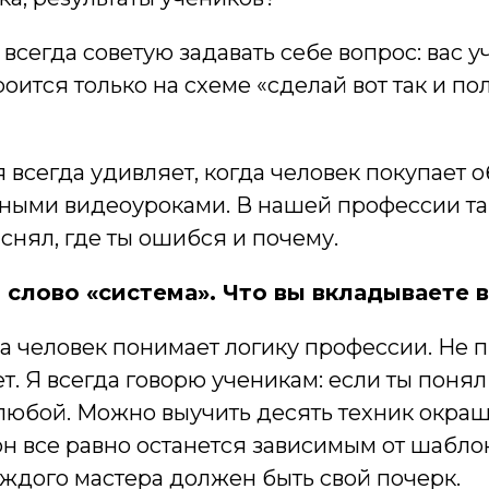
 всегда советую задавать себе вопрос: вас у
оится только на схеме «сделай вот так и по
я всегда удивляет, когда человек покупает 
ными видеоуроками. В нашей профессии так
яснял, где ты ошибся и почему.
 слово «система». Что вы вкладываете 
да человек понимает логику профессии. Не п
ет. Я всегда говорю ученикам: если ты пон
любой. Можно выучить десять техник окраш
 он все равно останется зависимым от шаблон
аждого мастера должен быть свой почерк.