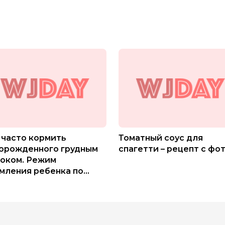
 часто кормить
Томатный соус для
орожденного грудным
спагетти – рецепт с фо
оком. Режим
мления ребенка по
яцам смесью